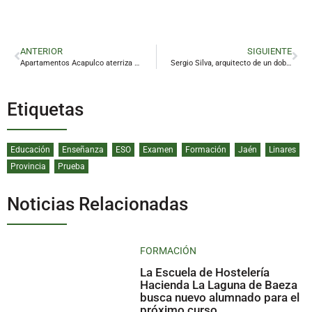
ANTERIOR
SIGUIENTE
Apartamentos Acapulco aterriza en Linares con su cara más íntima
Sergio Silva, arquitecto de un doblete para la historia
Etiquetas
Educación
Enseñanza
ESO
Examen
Formación
Jaén
Linares
Provincia
Prueba
Noticias Relacionadas
FORMACIÓN
La Escuela de Hostelería
Hacienda La Laguna de Baeza
busca nuevo alumnado para el
próximo curso