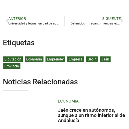
ANTERIOR
SIGUIENTE
Universidad y letras: unidad de acción para hacer ciudad
Detenidos infraganti mientras expoliaban el patrimonio minero de Linares
Etiquetas
Diputación
Economía
Emprender
Empresa
Geolit
Jaén
Provincia
Noticias Relacionadas
ECONOMÍA
Jaén crece en autónomos,
aunque a un ritmo inferior al de
Andalucía