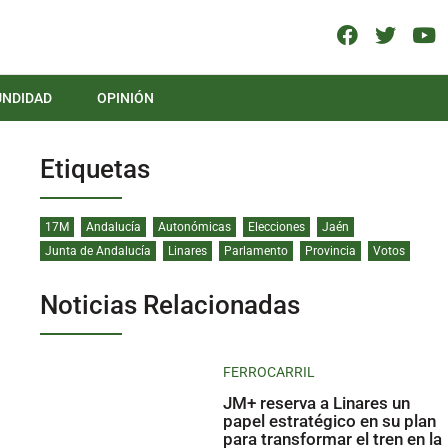
UNDIDAD
OPINIÓN
Etiquetas
17M
Andalucía
Autonómicas
Elecciones
Jaén
Junta de Andalucía
Linares
Parlamento
Provincia
Votos
Noticias Relacionadas
FERROCARRIL
JM+ reserva a Linares un
papel estratégico en su plan
para transformar el tren en la