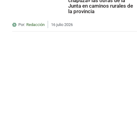
chapuza» las obras de la
Junta en caminos rurales de
la provincia
Por:
Redacción
16 julio 2026