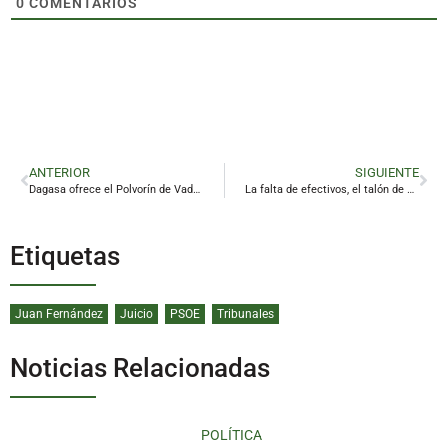
0
COMENTARIOS
ANTERIOR
SIGUIENTE
Dagasa ofrece el Polvorín de Vadollano a las administraciones
La falta de efectivos, el talón de Aquiles del Parque de Bomberos de Linares
Etiquetas
Juan Fernández
Juicio
PSOE
Tribunales
Noticias Relacionadas
POLÍTICA