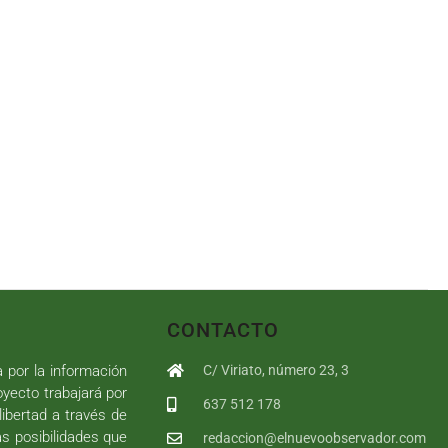
CONTACTO
a por la información
C/ Viriato, número 23, 3
royecto trabajará por
637 512 178
libertad a través de
as posibilidades que
redaccion@elnuevoobservador.com