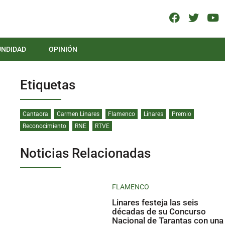
UNDIDAD
OPINIÓN
Etiquetas
Cantaora
Carmen Linares
Flamenco
Linares
Premio
Reconocimiento
RNE
RTVE
Noticias Relacionadas
FLAMENCO
Linares festeja las seis
décadas de su Concurso
Nacional de Tarantas con una