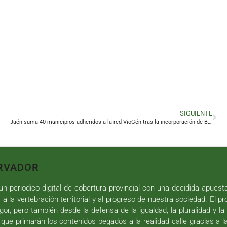
SIGUIENTE
Jaén suma 40 municipios adheridos a la red VioGén tras la incorporación de Baños de la Encina
RVADOR
n periodico digital de cobertura provincial con una decidida apuest
r a la vertebración territorial y al progreso de nuestra sociedad. El p
gor, pero también desde la defensa de la igualdad, la pluralidad y la 
 que primarán los contenidos pegados a la realidad calle gracias a l