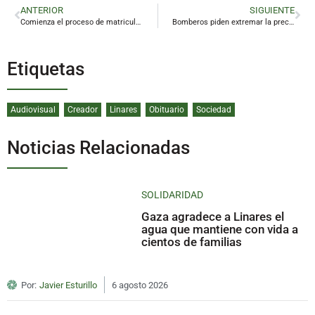
ANTERIOR
SIGUIENTE
Comienza el proceso de matriculación para más de 45.000 escolares en la provincia
Bomberos piden extremar la precaución ante el elevado riesgo de incendios en solares
Etiquetas
Audiovisual
Creador
Linares
Obituario
Sociedad
Noticias Relacionadas
SOLIDARIDAD
Gaza agradece a Linares el
agua que mantiene con vida a
cientos de familias
Por:
Javier Esturillo
6 agosto 2026