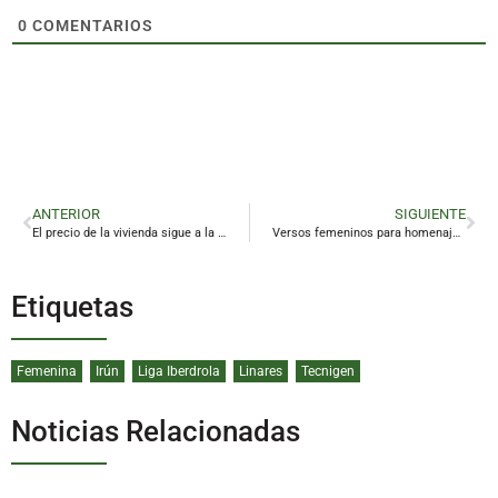
0
COMENTARIOS
ANTERIOR
SIGUIENTE
El precio de la vivienda sigue a la baja en Linares
Versos femeninos para homenajear a la poesía
Etiquetas
Femenina
Irún
Liga Iberdrola
Linares
Tecnigen
Noticias Relacionadas