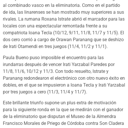
al combinado vasco en la eliminatoria. Como en el partido
de ida, las linarenses se han mostrado muy superiores a sus
rivales. La rumana Roxana Istrate abrió el marcador para las
locales con una espectacular remontada frente a su
compatriota Ioana Tecla (10/12, 9/11, 11/8, 11/7 y 11/5). El
dos cero corrió a cargo de Orawan Paranang que se deshizo
de Irati Otamendi en tres juegos (11/4, 11/2 y 11/1).
Paula Bueno puso imposible el encuentro para las
irundarras después de vencer Irati Yarzabal Paredes por
11/8, 11/6, 10/12 y 11/3. Con todo resuelto, Istrate y
Paranang redondearon el electrónico con otro nuevo éxito en
dobles, en el que se impusieron a Ioana Tecla y Irati Yarzabal
por tres juegos a cero (11/3, 11/4 y 11/7).
Este brillante triunfo supone un plus extra de motivación
para la siguiente ronda en la que se medirán con el ganador
de la eliminatorio que disputan el Museo de la Almendra
Francisco Morales de Priego de Córdoba contra Son Cladera