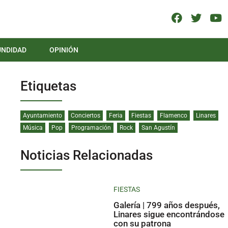
UNDIDAD
OPINIÓN
Etiquetas
Ayuntamiento
Conciertos
Feria
Fiestas
Flamenco
Linares
Música
Pop
Programación
Rock
San Agustín
Noticias Relacionadas
FIESTAS
Galería | 799 años después,
Linares sigue encontrándose
con su patrona