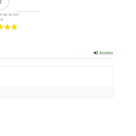
5
n de la not
ia
Acceso