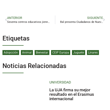
ANTERIOR
SIGUIENTE
Sesenta centros educativos jienneses participan en el programa de pensamiento computacional de la Junta
Bal presenta Ciudadanos de Nuevo como «la esperanza para que el partido pueda salir del bache»
Etiquetas
Adopcción
Animal
Bienestar
CEIP Europa
Juguete
Linares
Noticias Relacionadas
UNIVERSIDAD
La UJA firma su mejor
resultado en el Erasmus
internacional