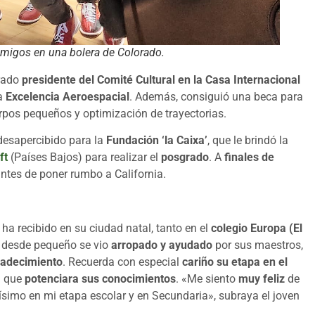
amigos en una bolera de Colorado.
rado
presidente del Comité Cultural en la Casa Internacional
a
Excelencia Aeroespacial
. Además, consiguió una beca para
rpos pequeños y optimización de trayectorias.
desapercibido para la
Fundación ‘la Caixa’
, que le brindó la
ft
(Países Bajos) para realizar el
posgrado
. A
finales de
ntes de poner rumbo a California.
ha recibido en su ciudad natal, tanto en el
colegio Europa (El
, desde pequeño se vio
arropado y ayudado
por sus maestros,
radecimiento
. Recuerda con especial
cariño su etapa en el
a que
potenciara sus conocimientos
. «Me siento
muy feliz
de
imo en mi etapa escolar y en Secundaria», subraya el joven