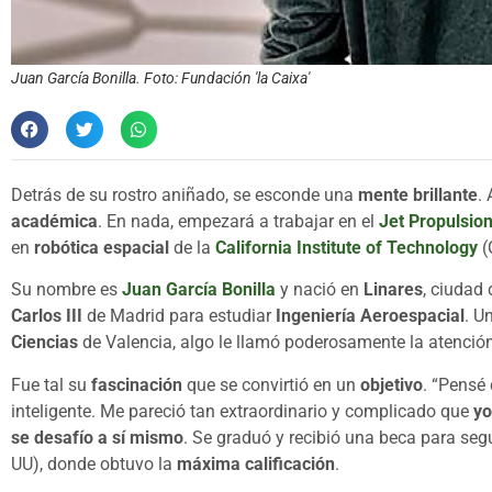
Juan García Bonilla. Foto: Fundación 'la Caixa'
Detrás de su rostro aniñado, se esconde una
mente brillante
.
académica
. En nada, empezará a trabajar en el
Jet Propulsio
en
robótica espacial
de la
California Institute of Technology
(
Su nombre es
Juan García Bonilla
y nació en
Linares
, ciudad
Carlos III
de Madrid para estudiar
Ingeniería Aeroespacial
. U
Ciencias
de Valencia, algo le llamó poderosamente la atenció
Fue tal su
fascinación
que se convirtió en un
objetivo
. “Pensé
inteligente. Me pareció tan extraordinario y complicado que
yo
se desafío a sí mismo
. Se graduó y recibió una beca para seg
UU), donde obtuvo la
máxima calificación
.