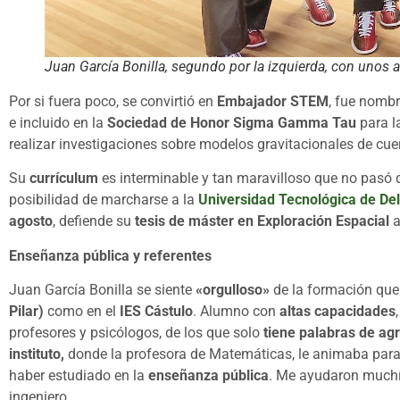
Juan García Bonilla, segundo por la izquierda, con unos 
Por si fuera poco, se convirtió en
Embajador STEM
, fue nomb
e incluido en la
Sociedad de Honor Sigma Gamma Tau
para l
realizar investigaciones sobre modelos gravitacionales de cue
Su
currículum
es interminable y tan maravilloso que no pasó 
posibilidad de marcharse a la
Universidad Tecnológica de Del
agosto
, defiende su
tesis de máster en Exploración Espacial
a
Enseñanza pública
y referentes
Juan García Bonilla se siente
«orgulloso»
de la formación que 
Pilar)
como en el
IES Cástulo
. Alumno con
altas capacidades
profesores y psicólogos, de los que solo
tiene palabras de ag
instituto,
donde la profesora de Matemáticas, le animaba par
haber estudiado en la
enseñanza pública
. Me ayudaron muchís
ingeniero.