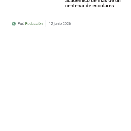
académico de más de un
centenar de escolares
Por:
Redacción
12 junio 2026