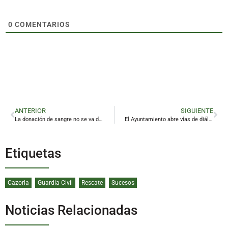
0
COMENTARIOS
ANTERIOR
SIGUIENTE
La donación de sangre no se va de vacaciones
El Ayuntamiento abre vías de diálogo con Mecacontrol para que recupere la actividad
Etiquetas
Cazorla
Guardia Civil
Rescate
Sucesos
Noticias Relacionadas