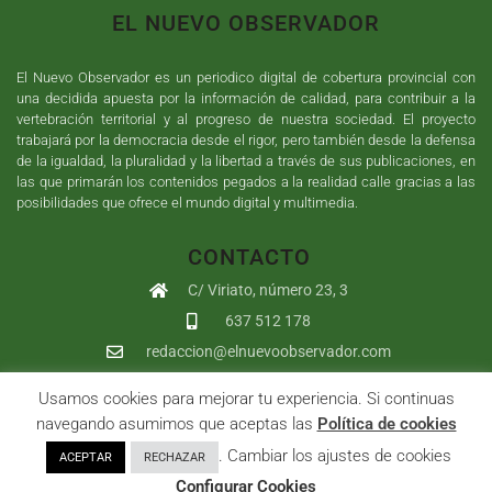
EL NUEVO OBSERVADOR
El Nuevo Observador es un periodico digital de cobertura provincial con
una decidida apuesta por la información de calidad, para contribuir a la
vertebración territorial y al progreso de nuestra sociedad. El proyecto
trabajará por la democracia desde el rigor, pero también desde la defensa
de la igualdad, la pluralidad y la libertad a través de sus publicaciones, en
las que primarán los contenidos pegados a la realidad calle gracias a las
posibilidades que ofrece el mundo digital y multimedia.
CONTACTO
C/ Viriato, número 23, 3
637 512 178
redaccion@elnuevoobservador.com
Usamos cookies para mejorar tu experiencia. Si continuas
Copyright ©
2026
El Nuevo Observador
| Sumurdigital
Diseño web
navegando asumimos que aceptas las
Política de cookies
y
Desarrollo
| All Rights Reserved |
Aviso Legal
|
Política de
. Cambiar los ajustes de cookies
ACEPTAR
RECHAZAR
Privacidad
|
Política de cookies
|
User
Configurar Cookies