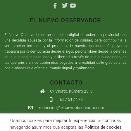
EL NUEVO OBSERVADOR
El Nuevo Observador es un periodico digital de cobertura provincial con
una decidida apuesta por la información de calidad, para contribuir a la
vertebración territorial y al progreso de nuestra sociedad. El proyecto
trabajará por la democracia desde el rigor, pero también desde la defensa
de la igualdad, la pluralidad y la libertad a través de sus publicaciones, en
las que primarán los contenidos pegados a la realidad calle gracias a las
posibilidades que ofrece el mundo digital y multimedia.
CONTACTO
C/ Viriato, número 23, 3
637 512 178
redaccion@elnuevoobservador.com
Usamos cookies para mejorar tu experiencia. Si continuas
Copyright ©
2026
El Nuevo Observador
| Sumurdigital
Diseño web
navegando asumimos que aceptas las
Política de cookies