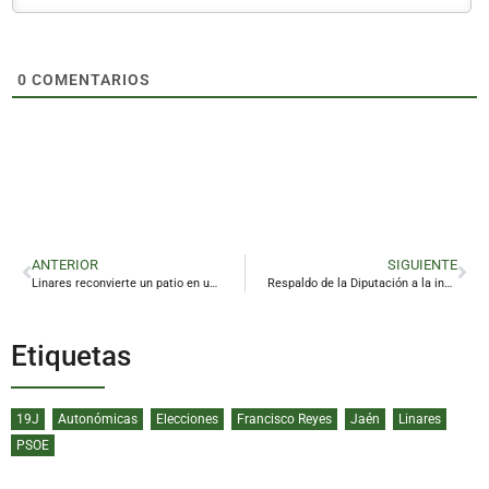
0
COMENTARIOS
ANTERIOR
SIGUIENTE
Linares reconvierte un patio en un espacio ‘idílico’ para la cultura al aire libre
Respaldo de la Diputación a la industria panadera jiennense
Etiquetas
19J
Autonómicas
Elecciones
Francisco Reyes
Jaén
Linares
PSOE