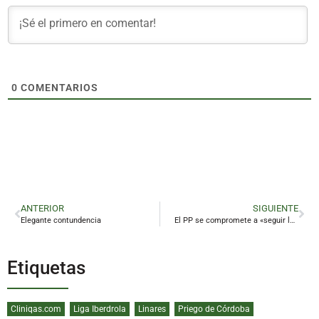
0
COMENTARIOS
ANTERIOR
SIGUIENTE
Elegante contundencia
El PP se compromete a «seguir luchando por el ferrocarril en la provincia con la sociedad de la mano»
Etiquetas
Cliniqas.com
Liga Iberdrola
Linares
Priego de Córdoba