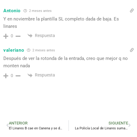
Antonio
2 meses antes
Y en noviembre la plantilla SL completo dada de baja. Es
linares
Respuesta
0
valeriano
2 meses antes
Después de ver la rotonda de la entrada, creo que mejor q no
monten nada
Respuesta
0
ANTERIOR
SIGUIENTE
El Linares B cae en Canena y se despide de la Copa Subdelegado
La Policía Local de Linares suma recursos para la reanimación inmediata ante paradas cardíacas