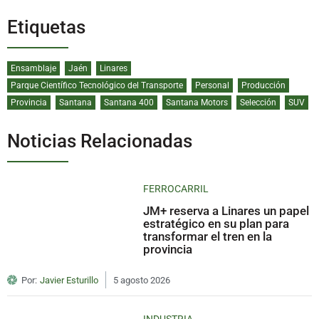
Etiquetas
Ensamblaje
Jaén
Linares
Parque Científico Tecnológico del Transporte
Personal
Producción
Provincia
Santana
Santana 400
Santana Motors
Selección
SUV
Noticias Relacionadas
FERROCARRIL
JM+ reserva a Linares un papel
estratégico en su plan para
transformar el tren en la
provincia
Por:
Javier Esturillo
5 agosto 2026
INDUSTRIA