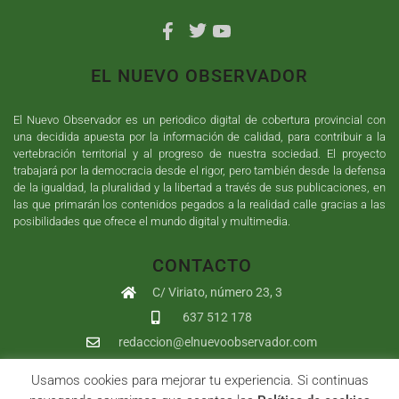
EL NUEVO OBSERVADOR
El Nuevo Observador es un periodico digital de cobertura provincial con
una decidida apuesta por la información de calidad, para contribuir a la
vertebración territorial y al progreso de nuestra sociedad. El proyecto
trabajará por la democracia desde el rigor, pero también desde la defensa
de la igualdad, la pluralidad y la libertad a través de sus publicaciones, en
las que primarán los contenidos pegados a la realidad calle gracias a las
posibilidades que ofrece el mundo digital y multimedia.
CONTACTO
C/ Viriato, número 23, 3
637 512 178
redaccion@elnuevoobservador.com
Usamos cookies para mejorar tu experiencia. Si continuas
Copyright ©
2026
El Nuevo Observador
| Sumurdigital
Diseño web