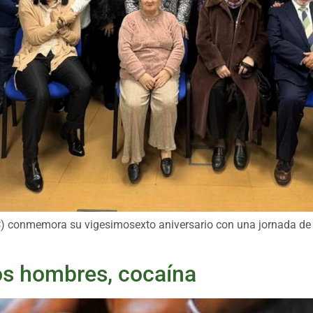
) conmemora su vigesimosexto aniversario con una jornada de 
los hombres, cocaína