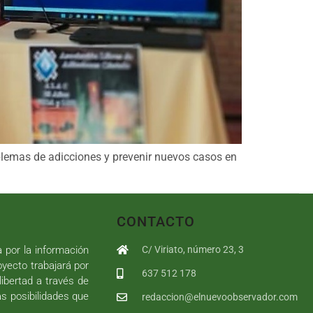
blemas de adicciones y prevenir nuevos casos en
CONTACTO
a por la información
C/ Viriato, número 23, 3
royecto trabajará por
637 512 178
libertad a través de
as posibilidades que
redaccion@elnuevoobservador.com