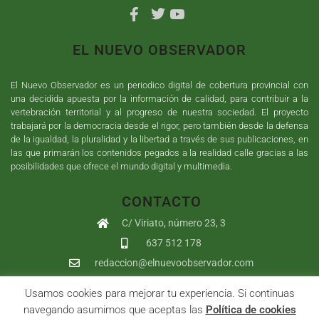
EL NUEVO OBSERVADOR
El Nuevo Observador es un periodico digital de cobertura provincial con
una decidida apuesta por la información de calidad, para contribuir a la
vertebración territorial y al progreso de nuestra sociedad. El proyecto
trabajará por la democracia desde el rigor, pero también desde la defensa
de la igualdad, la pluralidad y la libertad a través de sus publicaciones, en
las que primarán los contenidos pegados a la realidad calle gracias a las
posibilidades que ofrece el mundo digital y multimedia.
CONTACTO
C/ Viriato, número 23, 3
637 512 178
redaccion@elnuevoobservador.com
Usamos cookies para mejorar tu experiencia. Si continuas
Copyright ©
2026
El Nuevo Observador
| Sumurdigital
Diseño web
navegando asumimos que aceptas las
Política de cookies