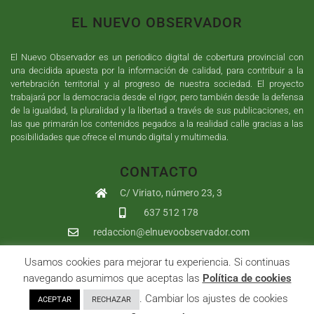
EL NUEVO OBSERVADOR
El Nuevo Observador es un periodico digital de cobertura provincial con
una decidida apuesta por la información de calidad, para contribuir a la
vertebración territorial y al progreso de nuestra sociedad. El proyecto
trabajará por la democracia desde el rigor, pero también desde la defensa
de la igualdad, la pluralidad y la libertad a través de sus publicaciones, en
las que primarán los contenidos pegados a la realidad calle gracias a las
posibilidades que ofrece el mundo digital y multimedia.
CONTACTO
C/ Viriato, número 23, 3
637 512 178
redaccion@elnuevoobservador.com
Usamos cookies para mejorar tu experiencia. Si continuas
Copyright ©
2026
El Nuevo Observador
| Sumurdigital
Diseño web
navegando asumimos que aceptas las
Política de cookies
y
Desarrollo
| All Rights Reserved |
Aviso Legal
|
Política de
. Cambiar los ajustes de cookies
ACEPTAR
RECHAZAR
Privacidad
|
Política de cookies
|
User