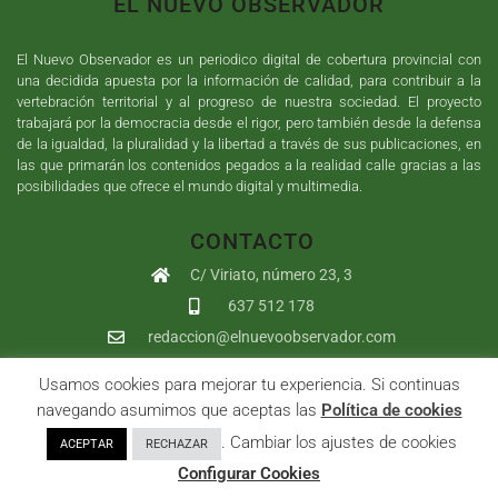
EL NUEVO OBSERVADOR
El Nuevo Observador es un periodico digital de cobertura provincial con
una decidida apuesta por la información de calidad, para contribuir a la
vertebración territorial y al progreso de nuestra sociedad. El proyecto
trabajará por la democracia desde el rigor, pero también desde la defensa
de la igualdad, la pluralidad y la libertad a través de sus publicaciones, en
las que primarán los contenidos pegados a la realidad calle gracias a las
posibilidades que ofrece el mundo digital y multimedia.
CONTACTO
C/ Viriato, número 23, 3
637 512 178
redaccion@elnuevoobservador.com
Usamos cookies para mejorar tu experiencia. Si continuas
Copyright ©
2026
El Nuevo Observador
| Sumurdigital
Diseño web
navegando asumimos que aceptas las
Política de cookies
y
Desarrollo
| All Rights Reserved |
Aviso Legal
|
Política de
. Cambiar los ajustes de cookies
ACEPTAR
RECHAZAR
Privacidad
|
Política de cookies
|
User
Configurar Cookies