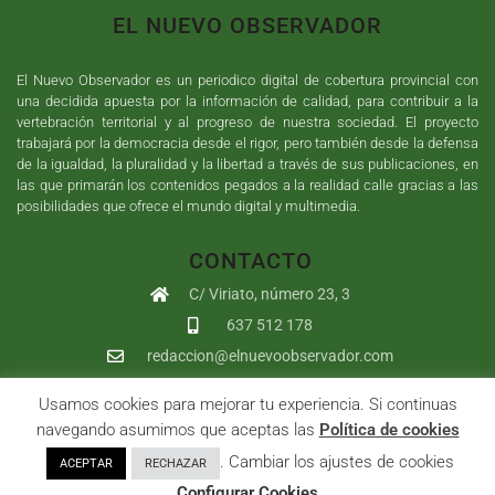
EL NUEVO OBSERVADOR
El Nuevo Observador es un periodico digital de cobertura provincial con
una decidida apuesta por la información de calidad, para contribuir a la
vertebración territorial y al progreso de nuestra sociedad. El proyecto
trabajará por la democracia desde el rigor, pero también desde la defensa
de la igualdad, la pluralidad y la libertad a través de sus publicaciones, en
las que primarán los contenidos pegados a la realidad calle gracias a las
posibilidades que ofrece el mundo digital y multimedia.
CONTACTO
C/ Viriato, número 23, 3
637 512 178
redaccion@elnuevoobservador.com
Usamos cookies para mejorar tu experiencia. Si continuas
Copyright ©
2026
El Nuevo Observador
| Sumurdigital
Diseño web
navegando asumimos que aceptas las
Política de cookies
y
Desarrollo
| All Rights Reserved |
Aviso Legal
|
Política de
. Cambiar los ajustes de cookies
ACEPTAR
RECHAZAR
Privacidad
|
Política de cookies
|
User
Configurar Cookies