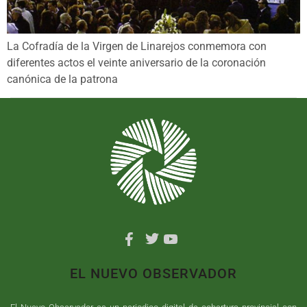
La Cofradía de la Virgen de Linarejos conmemora con
diferentes actos el veinte aniversario de la coronación
canónica de la patrona
EL NUEVO OBSERVADOR