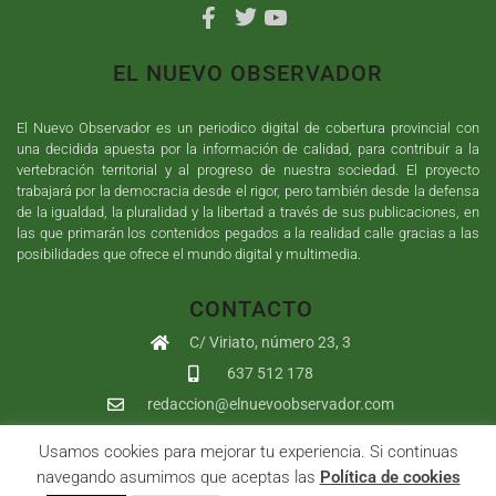
EL NUEVO OBSERVADOR
El Nuevo Observador es un periodico digital de cobertura provincial con
una decidida apuesta por la información de calidad, para contribuir a la
vertebración territorial y al progreso de nuestra sociedad. El proyecto
trabajará por la democracia desde el rigor, pero también desde la defensa
de la igualdad, la pluralidad y la libertad a través de sus publicaciones, en
las que primarán los contenidos pegados a la realidad calle gracias a las
posibilidades que ofrece el mundo digital y multimedia.
CONTACTO
C/ Viriato, número 23, 3
637 512 178
redaccion@elnuevoobservador.com
Usamos cookies para mejorar tu experiencia. Si continuas
Copyright ©
2026
El Nuevo Observador
| Sumurdigital
Diseño web
navegando asumimos que aceptas las
Política de cookies
y
Desarrollo
| All Rights Reserved |
Aviso Legal
|
Política de