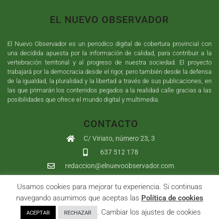
EL NUEVO OBSERVADOR
El Nuevo Observador es un periodico digital de cobertura provincial con
una decidida apuesta por la información de calidad, para contribuir a la
vertebración territorial y al progreso de nuestra sociedad. El proyecto
trabajará por la democracia desde el rigor, pero también desde la defensa
de la igualdad, la pluralidad y la libertad a través de sus publicaciones, en
las que primarán los contenidos pegados a la realidad calle gracias a las
posibilidades que ofrece el mundo digital y multimedia.
CONTACTO
C/ Viriato, número 23, 3
637 512 178
redaccion@elnuevoobservador.com
Usamos cookies para mejorar tu experiencia. Si continuas
Copyright ©
2026
El Nuevo Observador
| Sumurdigital
Diseño web
navegando asumimos que aceptas las
Política de cookies
y
Desarrollo
| All Rights Reserved |
Aviso Legal
|
Política de
. Cambiar los ajustes de cookies
ACEPTAR
RECHAZAR
Privacidad
|
Política de cookies
|
User