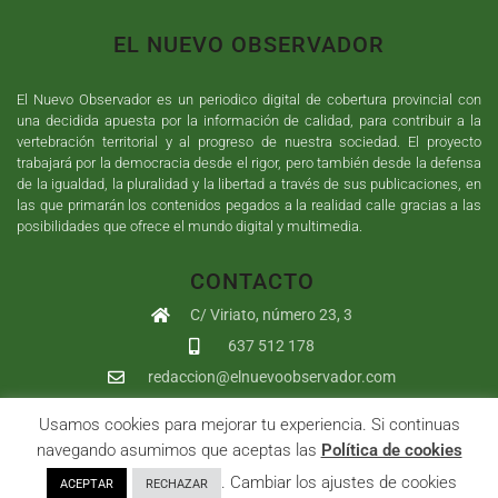
EL NUEVO OBSERVADOR
El Nuevo Observador es un periodico digital de cobertura provincial con
una decidida apuesta por la información de calidad, para contribuir a la
vertebración territorial y al progreso de nuestra sociedad. El proyecto
trabajará por la democracia desde el rigor, pero también desde la defensa
de la igualdad, la pluralidad y la libertad a través de sus publicaciones, en
las que primarán los contenidos pegados a la realidad calle gracias a las
posibilidades que ofrece el mundo digital y multimedia.
CONTACTO
C/ Viriato, número 23, 3
637 512 178
redaccion@elnuevoobservador.com
Usamos cookies para mejorar tu experiencia. Si continuas
Copyright ©
2026
El Nuevo Observador
| Sumurdigital
Diseño web
navegando asumimos que aceptas las
Política de cookies
y
Desarrollo
| All Rights Reserved |
Aviso Legal
|
Política de
. Cambiar los ajustes de cookies
ACEPTAR
RECHAZAR
Privacidad
|
Política de cookies
|
User