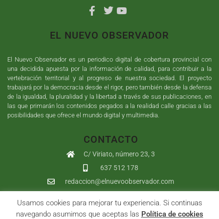
EL NUEVO OBSERVADOR
El Nuevo Observador es un periodico digital de cobertura provincial con
una decidida apuesta por la información de calidad, para contribuir a la
vertebración territorial y al progreso de nuestra sociedad. El proyecto
trabajará por la democracia desde el rigor, pero también desde la defensa
de la igualdad, la pluralidad y la libertad a través de sus publicaciones, en
las que primarán los contenidos pegados a la realidad calle gracias a las
posibilidades que ofrece el mundo digital y multimedia.
CONTACTO
C/ Viriato, número 23, 3
637 512 178
redaccion@elnuevoobservador.com
Usamos cookies para mejorar tu experiencia. Si continuas
Copyright ©
2026
El Nuevo Observador
| Sumurdigital
Diseño web
navegando asumimos que aceptas las
Política de cookies