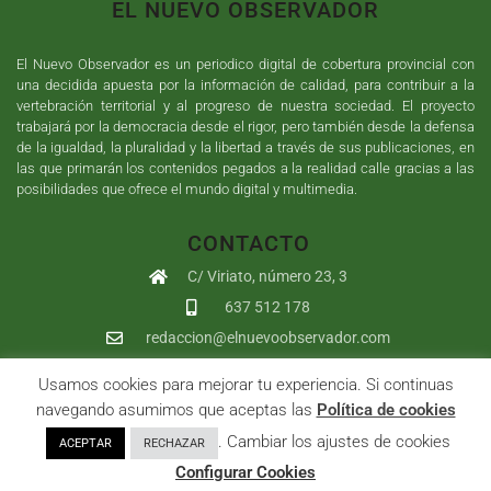
EL NUEVO OBSERVADOR
El Nuevo Observador es un periodico digital de cobertura provincial con
una decidida apuesta por la información de calidad, para contribuir a la
vertebración territorial y al progreso de nuestra sociedad. El proyecto
trabajará por la democracia desde el rigor, pero también desde la defensa
de la igualdad, la pluralidad y la libertad a través de sus publicaciones, en
las que primarán los contenidos pegados a la realidad calle gracias a las
posibilidades que ofrece el mundo digital y multimedia.
CONTACTO
C/ Viriato, número 23, 3
637 512 178
redaccion@elnuevoobservador.com
Usamos cookies para mejorar tu experiencia. Si continuas
Copyright ©
2026
El Nuevo Observador
| Sumurdigital
Diseño web
navegando asumimos que aceptas las
Política de cookies
y
Desarrollo
| All Rights Reserved |
Aviso Legal
|
Política de
. Cambiar los ajustes de cookies
ACEPTAR
RECHAZAR
Privacidad
|
Política de cookies
|
User
Configurar Cookies