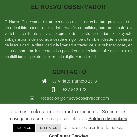
EL NUEVO OBSERVADOR
El Nuevo Observador es un periodico digital de cobertura provincial con
una decidida apuesta por la información de calidad, para contribuir a la
vertebración territorial y al progreso de nuestra sociedad. El proyecto
trabajará por la democracia desde el rigor, pero también desde la defensa
de la igualdad, la pluralidad y la libertad a través de sus publicaciones, en
las que primarán los contenidos pegados a la realidad calle gracias a las
posibilidades que ofrece el mundo digital y multimedia.
CONTACTO
C/ Viriato, número 23, 3
637 512 178
redaccion@elnuevoobservador.com
Usamos cookies para mejorar tu experiencia. Si continuas
Copyright ©
2026
El Nuevo Observador
| Sumurdigital
Diseño web
navegando asumimos que aceptas las
Política de cookies
y
Desarrollo
| All Rights Reserved |
Aviso Legal
|
Política de
. Cambiar los ajustes de cookies
ACEPTAR
RECHAZAR
Privacidad
|
Política de cookies
|
User
Configurar Cookies