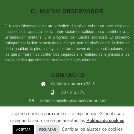
EL NUEVO OBSERVADOR
El Nuevo Observador es un periodico digital de cobertura provincial con
una decidida apuesta por la información de calidad, para contribuir a la
vertebración territorial y al progreso de nuestra sociedad. El proyecto
trabajará por la democracia desde el rigor, pero también desde la defensa
de la igualdad, la pluralidad y la libertad a través de sus publicaciones, en
las que primarán los contenidos pegados a la realidad calle gracias a las
posibilidades que ofrece el mundo digital y multimedia.
CONTACTO
C/ Viriato, número 23, 3
637 512 178
redaccion@elnuevoobservador.com
Usamos cookies para mejorar tu experiencia. Si continuas
Copyright ©
2026
El Nuevo Observador
| Sumurdigital
Diseño web
navegando asumimos que aceptas las
Política de cookies
y
Desarrollo
| All Rights Reserved |
Aviso Legal
|
Política de
. Cambiar los ajustes de cookies
ACEPTAR
RECHAZAR
Privacidad
|
Política de cookies
|
User