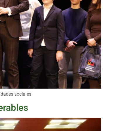
idades sociales
erables