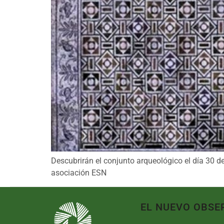
Descubrirán el conjunto arqueológico el día 30 d
asociación ESN
EL NUEVO OBSE