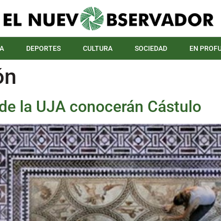
A
DEPORTES
CULTURA
SOCIEDAD
EN PROF
ón
 de la UJA conocerán Cástulo