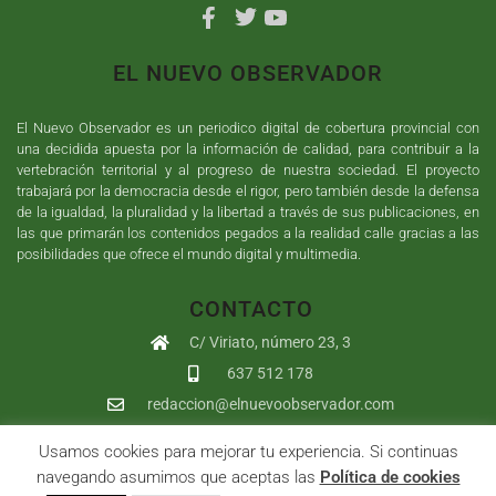
EL NUEVO OBSERVADOR
El Nuevo Observador es un periodico digital de cobertura provincial con
una decidida apuesta por la información de calidad, para contribuir a la
vertebración territorial y al progreso de nuestra sociedad. El proyecto
trabajará por la democracia desde el rigor, pero también desde la defensa
de la igualdad, la pluralidad y la libertad a través de sus publicaciones, en
las que primarán los contenidos pegados a la realidad calle gracias a las
posibilidades que ofrece el mundo digital y multimedia.
CONTACTO
C/ Viriato, número 23, 3
637 512 178
redaccion@elnuevoobservador.com
Usamos cookies para mejorar tu experiencia. Si continuas
Copyright ©
2026
El Nuevo Observador
| Sumurdigital
Diseño web
navegando asumimos que aceptas las
Política de cookies
y
Desarrollo
| All Rights Reserved |
Aviso Legal
|
Política de