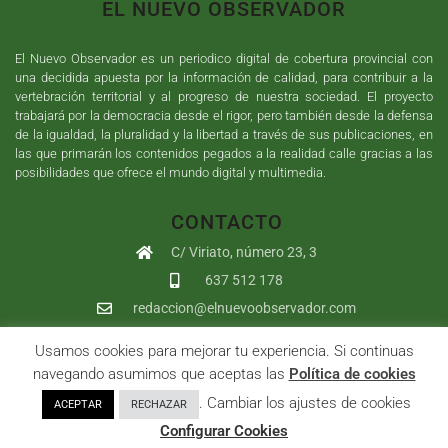
EL NUEVO OBSERVADOR
El Nuevo Observador es un periodico digital de cobertura provincial con
una decidida apuesta por la información de calidad, para contribuir a la
vertebración territorial y al progreso de nuestra sociedad. El proyecto
trabajará por la democracia desde el rigor, pero también desde la defensa
de la igualdad, la pluralidad y la libertad a través de sus publicaciones, en
las que primarán los contenidos pegados a la realidad calle gracias a las
posibilidades que ofrece el mundo digital y multimedia.
CONTACTO
C/ Viriato, número 23, 3
637 512 178
redaccion@elnuevoobservador.com
Usamos cookies para mejorar tu experiencia. Si continuas
Copyright ©
2026
El Nuevo Observador
| Sumurdigital
Diseño web
navegando asumimos que aceptas las
Política de cookies
y
Desarrollo
| All Rights Reserved |
Aviso Legal
|
Política de
. Cambiar los ajustes de cookies
ACEPTAR
RECHAZAR
Privacidad
|
Política de cookies
|
User
Configurar Cookies