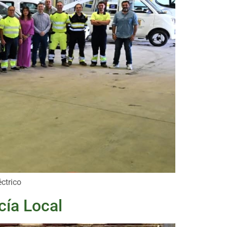
ctrico
cía Local