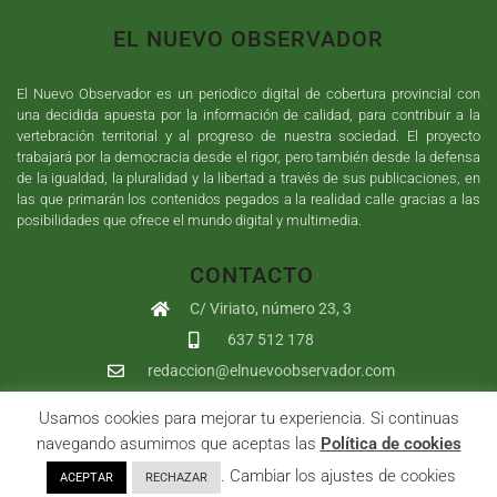
EL NUEVO OBSERVADOR
El Nuevo Observador es un periodico digital de cobertura provincial con
una decidida apuesta por la información de calidad, para contribuir a la
vertebración territorial y al progreso de nuestra sociedad. El proyecto
trabajará por la democracia desde el rigor, pero también desde la defensa
de la igualdad, la pluralidad y la libertad a través de sus publicaciones, en
las que primarán los contenidos pegados a la realidad calle gracias a las
posibilidades que ofrece el mundo digital y multimedia.
CONTACTO
C/ Viriato, número 23, 3
637 512 178
redaccion@elnuevoobservador.com
Usamos cookies para mejorar tu experiencia. Si continuas
Copyright ©
2026
El Nuevo Observador
| Sumurdigital
Diseño web
navegando asumimos que aceptas las
Política de cookies
y
Desarrollo
| All Rights Reserved |
Aviso Legal
|
Política de
. Cambiar los ajustes de cookies
ACEPTAR
RECHAZAR
Privacidad
|
Política de cookies
|
User