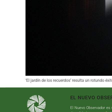
‘El jardín de los recuerdos’ resulta un rotundo é
EL NUEVO OBSE
El Nuevo Observador es u