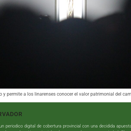
xito y permite a los linarenses conocer el valor patrimonial del 
RVADOR
n periodico digital de cobertura provincial con una decidida apuest