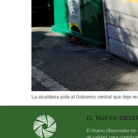
La alcaldesa pide al Gobierno central que deje 
EL NUEVO OBSE
El Nuevo Observador es u
de calidad, para contribui