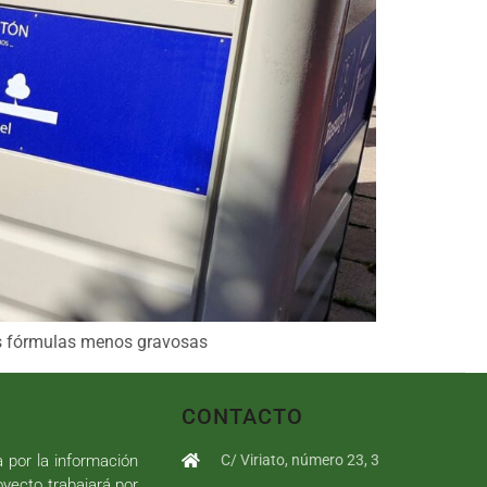
as fórmulas menos gravosas
CONTACTO
a por la información
C/ Viriato, número 23, 3
royecto trabajará por