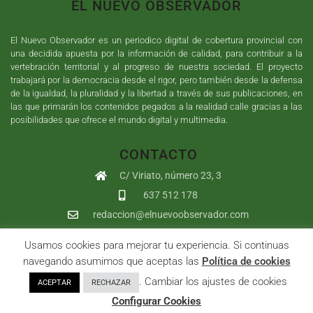
EL NUEVO OBSERVADOR
El Nuevo Observador es un periodico digital de cobertura provincial con
una decidida apuesta por la información de calidad, para contribuir a la
vertebración territorial y al progreso de nuestra sociedad. El proyecto
trabajará por la democracia desde el rigor, pero también desde la defensa
de la igualdad, la pluralidad y la libertad a través de sus publicaciones, en
las que primarán los contenidos pegados a la realidad calle gracias a las
posibilidades que ofrece el mundo digital y multimedia.
CONTACTO
C/ Viriato, número 23, 3
637 512 178
redaccion@elnuevoobservador.com
Usamos cookies para mejorar tu experiencia. Si continuas
Copyright ©
2026
El Nuevo Observador
| Sumurdigital
Diseño web
navegando asumimos que aceptas las
Política de cookies
y
Desarrollo
| All Rights Reserved |
Aviso Legal
|
Política de
. Cambiar los ajustes de cookies
ACEPTAR
RECHAZAR
Privacidad
|
Política de cookies
|
User
Configurar Cookies