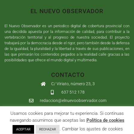
EL NUEVO OBSERVADOR
El Nuevo Observador es un periodico digital de cobertura provincial con
una decidida apuesta por la información de calidad, para contribuir a la
vertebración territorial y al progreso de nuestra sociedad. El proyecto
trabajará por la democracia desde el rigor, pero también desde la defensa
de la igualdad, la pluralidad y la libertad a través de sus publicaciones, en
las que primarán los contenidos pegados a la realidad calle gracias a las
posibilidades que ofrece el mundo digital y multimedia.
CONTACTO
C/ Viriato, número 23, 3
637 512 178
redaccion@elnuevoobservador.com
Usamos cookies para mejorar tu experiencia. Si continuas
Copyright ©
2026
El Nuevo Observador
| Sumurdigital
Diseño web
navegando asumimos que aceptas las
Política de cookies
y
Desarrollo
| All Rights Reserved |
Aviso Legal
|
Política de
. Cambiar los ajustes de cookies
ACEPTAR
RECHAZAR
Privacidad
|
Política de cookies
|
User