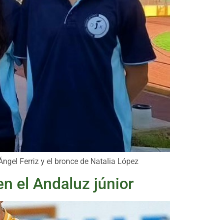
Ángel Ferriz y el bronce de Natalia López
en el Andaluz júnior