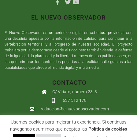
EL NUEVO OBSERVADOR
El Nuevo Observador es un periodico digital de cobertura provincial con
una decidida apuesta por la información de calidad, para contribuir a la
vertebración territorial y al progreso de nuestra sociedad. El proyecto
trabajará por la democracia desde el rigor, pero también desde la defensa
de la igualdad, la pluralidad y la libertad a través de sus publicaciones, en
las que primarán los contenidos pegados a la realidad calle gracias a las
posibilidades que ofrece el mundo digital y multimedia.
CONTACTO
C/ Viriato, número 23, 3
637 512 178
redaccion@elnuevoobservador.com
Usamos cookies para mejorar tu experiencia. Si continuas
Copyright ©
2026
El Nuevo Observador
| Sumurdigital
Diseño web
navegando asumimos que aceptas las
Política de cookies
y
Desarrollo
| All Rights Reserved |
Aviso Legal
|
Política de