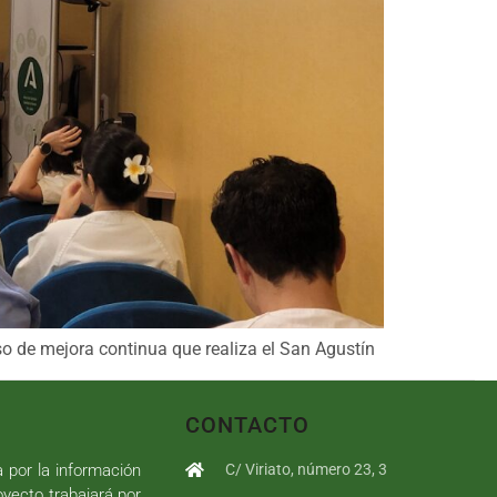
so de mejora continua que realiza el San Agustín
CONTACTO
a por la información
C/ Viriato, número 23, 3
royecto trabajará por