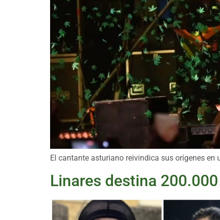
El cantante asturiano reivindica sus orígenes en u
Linares destina 200.000