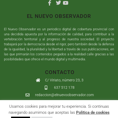
EL NUEVO OBSERVADOR
El Nuevo Observador es un periodico digital de cobertura provincial con
una decidida apuesta por la información de calidad, para contribuir a la
vertebración territorial y al progreso de nuestra sociedad. El proyecto
trabajará por la democracia desde el rigor, pero también desde la defensa
de la igualdad, la pluralidad y la libertad a través de sus publicaciones, en
las que primarán los contenidos pegados a la realidad calle gracias a las
posibilidades que ofrece el mundo digital y multimedia.
CONTACTO
C/ Viriato, número 23, 3
637 512 178
redaccion@elnuevoobservador.com
Usamos cookies para mejorar tu experiencia. Si continuas
Copyright ©
2026
El Nuevo Observador
| Sumurdigital
Diseño web
navegando asumimos que aceptas las
Política de cookies
y
Desarrollo
| All Rights Reserved |
Aviso Legal
|
Política de