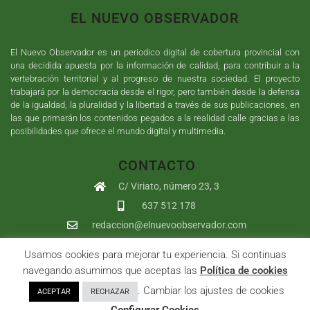
EL NUEVO OBSERVADOR
El Nuevo Observador es un periodico digital de cobertura provincial con
una decidida apuesta por la información de calidad, para contribuir a la
vertebración territorial y al progreso de nuestra sociedad. El proyecto
trabajará por la democracia desde el rigor, pero también desde la defensa
de la igualdad, la pluralidad y la libertad a través de sus publicaciones, en
las que primarán los contenidos pegados a la realidad calle gracias a las
posibilidades que ofrece el mundo digital y multimedia.
CONTACTO
C/ Viriato, número 23, 3
637 512 178
redaccion@elnuevoobservador.com
Usamos cookies para mejorar tu experiencia. Si continuas
Copyright ©
2026
El Nuevo Observador
| Sumurdigital
Diseño web
navegando asumimos que aceptas las
Política de cookies
y
Desarrollo
| All Rights Reserved |
Aviso Legal
|
Política de
. Cambiar los ajustes de cookies
ACEPTAR
RECHAZAR
Privacidad
|
Política de cookies
|
User