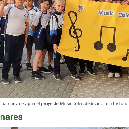
una nueva etapa del proyecto MusicColes dedicada a la historia
inares