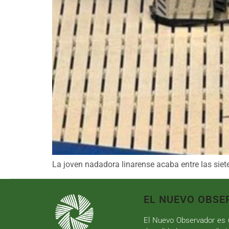
La joven nadadora linarense acaba entre las s
EL NUEVO OBSE
El Nuevo Observador es u