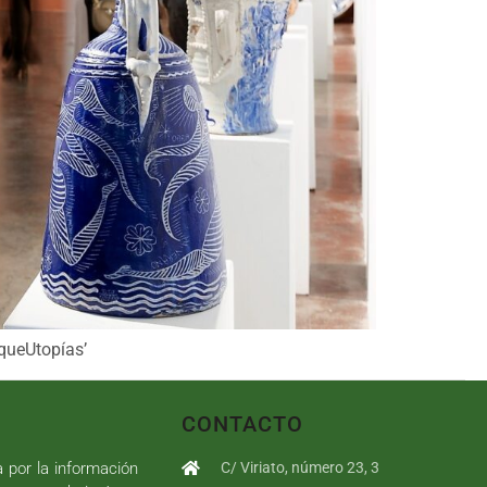
queUtopías’
CONTACTO
a por la información
C/ Viriato, número 23, 3