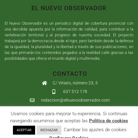
EL NUEVO OBSERVADOR
El Nuevo Observador es un periodico digital de cobertura provincial con
una decidida apuesta por la información de calidad, para contribuir a la
vertebración territorial y al progreso de nuestra sociedad. El proyecto
trabajará por la democracia desde el rigor, pero también desde la defensa
de la igualdad, la pluralidad y la libertad a través de sus publicaciones, en
las que primarán los contenidos pegados a la realidad calle gracias a las
posibilidades que ofrece el mundo digital y multimedia.
CONTACTO
C/ Viriato, número 23, 3
637 512 178
redaccion@elnuevoobservador.com
Usamos cookies para mejorar tu experiencia. Si continuas
Copyright ©
2026
El Nuevo Observador
| Sumurdigital
Diseño web
navegando asumimos que aceptas las
Política de cookies
y
Desarrollo
| All Rights Reserved |
Aviso Legal
|
Política de
. Cambiar los ajustes de cookies
ACEPTAR
RECHAZAR
Privacidad
|
Política de cookies
|
User