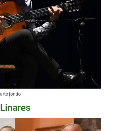
 arte jondo
 Linares