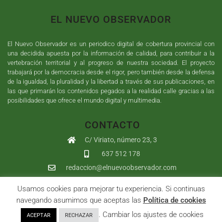
EL NUEVO OBSERVADOR
El Nuevo Observador es un periodico digital de cobertura provincial con
una decidida apuesta por la información de calidad, para contribuir a la
vertebración territorial y al progreso de nuestra sociedad. El proyecto
trabajará por la democracia desde el rigor, pero también desde la defensa
de la igualdad, la pluralidad y la libertad a través de sus publicaciones, en
las que primarán los contenidos pegados a la realidad calle gracias a las
posibilidades que ofrece el mundo digital y multimedia.
CONTACTO
C/ Viriato, número 23, 3
637 512 178
redaccion@elnuevoobservador.com
Usamos cookies para mejorar tu experiencia. Si continuas
Copyright ©
2026
El Nuevo Observador
| Sumurdigital
Diseño web
navegando asumimos que aceptas las
Política de cookies
y
Desarrollo
| All Rights Reserved |
Aviso Legal
|
Política de
. Cambiar los ajustes de cookies
ACEPTAR
RECHAZAR
Privacidad
|
Política de cookies
|
User